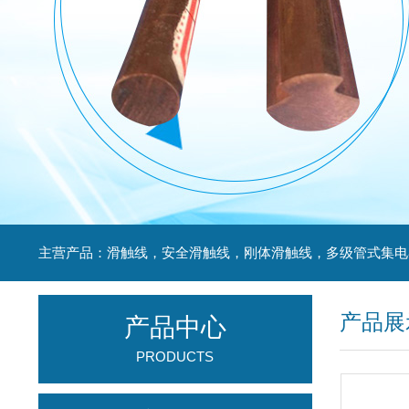
产品展
产品中心
PRODUCTS