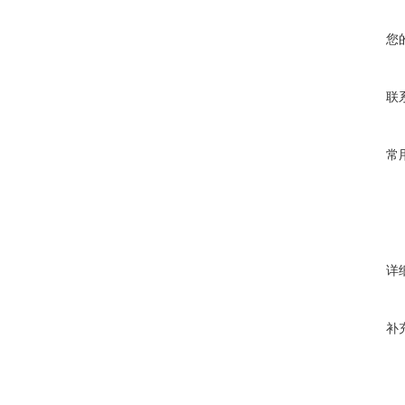
您
联
常
详
补