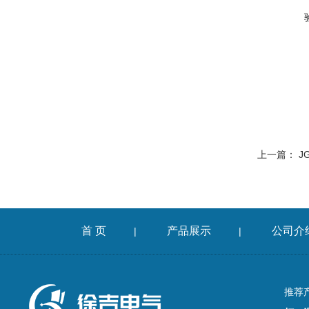
上一篇：
J
首 页
产品展示
公司介
|
|
推荐