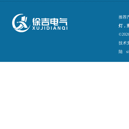
推荐
灯，
©2
技术
陆
s