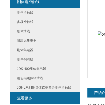
刚体铜滑触线
刚体滑触线
多极滑触线
刚体滑线
耐高温集电器
刚体集电器
刚体铜滑线
JDK-400刚体集电器
钢包铝刚体铜滑线
JGHL系列铜导体铝基复合刚体滑触线
产品
查看更多