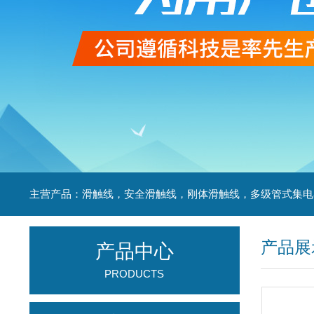
产品展
产品中心
PRODUCTS