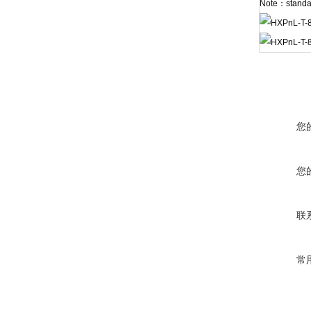
Note：standar
您
您
联
常