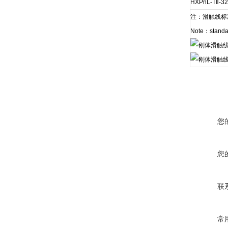
HXPnL-TⅡ-32
注：滑触线标
Note：standar
您
您
联
常