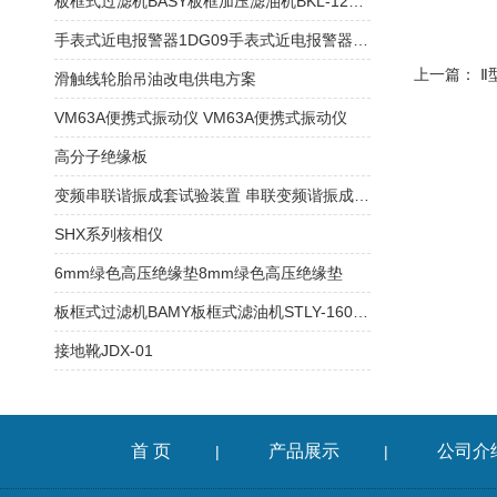
板框式过滤机BASY板框加压滤油机BKL-125板框式滤油机
手表式近电报警器1DG09手表式近电报警器1DG08
上一篇：
Ⅱ
滑触线轮胎吊油改电供电方案
VM63A便携式振动仪 VM63A便携式振动仪
高分子绝缘板
变频串联谐振成套试验装置 串联变频谐振成套试验装置
SHX系列核相仪
6mm绿色高压绝缘垫8mm绿色高压绝缘垫
板框式过滤机BAMY板框式滤油机STLY-160板框式滤油机
接地靴JDX-01
首 页
产品展示
公司介
|
|