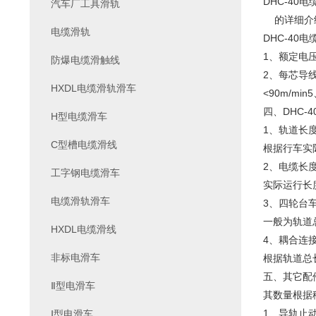
DHC-40电
汽车厂工具滑轨
的详细介
电缆滑轨
DHC-40
1、额定电压
防爆电缆滑触线
2、每芯导线
HXDL电缆滑轨滑车
<90m/mi
四、DHC-
H型电缆滑车
1、轨道长
C型槽电缆滑线
根据行车实
2、电缆长
工字钢电缆滑车
实际运行长
电缆滑轨滑车
3、四轮台
一般为轨道
HXDL电缆滑线
4、耦合连
非标电滑车
根据轨道总
五、其它配
Ⅱ型电滑车
其数量根据
1、导轨止
Ⅰ型电滑车