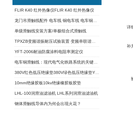
FLIR K40 红外热像仪FLIR K40 红外热像仪
龙门吊滑触线配件 电车线 铜电车线 电车铜滑触线价格
详
单级滑触线安装方案/单极组合式滑触线
TPXZB变频谐振耐压试验装置 变频串联谐振耐压测试仪
补
YFT-2006耐油防腐涂料电阻率测定仪
电车铜滑触线：现代电气化铁路系统的关键组成部分
380V红色低压绝缘垫380V绿色低压绝缘垫YR系列绝缘垫
10mm绝缘胶板10kv绝缘橡胶板胶垫
LHL-100润滑油滤油机 LHL系列润滑油滤油机
钢体滑触线导体内为何会出现火花？