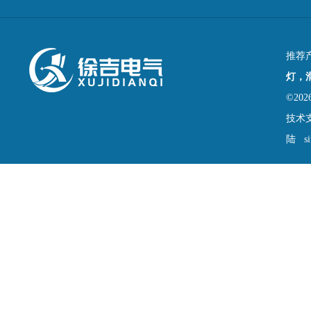
推荐
灯，
©2
技术
陆
s