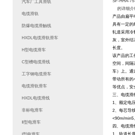
SF-HHA-
汽车厂工具滑轨
的详细介
电缆滑轨
产品由扁平
具有一定的
防爆电缆滑触线
轧道采用冷
HXDL电缆滑轨滑车
灰，室外结
长度。
H型电缆滑车
该产品的工
C型槽电缆滑线
空间，间隔
车）上。通
工字钢电缆滑车
带动所有的
电缆滑轨滑车
等优点，安
三、电缆滑
HXDL电缆滑线
1、额定电压
非标电滑车
2、每芯导线
<90m/mi
Ⅱ型电滑车
四、电缆滑
1、轨道长
Ⅰ型电滑车