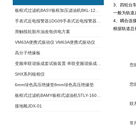
3、四轮台
板框式过滤机BASY板框加压滤油机BKL-125板框式滤油机
一般为轨道
4、耦合连
手表式近电报警器1DG09手表式近电报警器1DG08
根据轨道总
滑触线轮胎吊油改电供电方案
VM63A便携式振动仪 VM63A便携式振动仪
高分子绝缘板
变频串联谐振成套试验装置 串联变频谐振成套试验装置
您
SHX系列核相仪
您
6mm绿色高压绝缘垫8mm绿色高压绝缘垫
板框式过滤机BAMY板框式滤油机STLY-160板框式滤油机
联
接地靴JDX-01
常